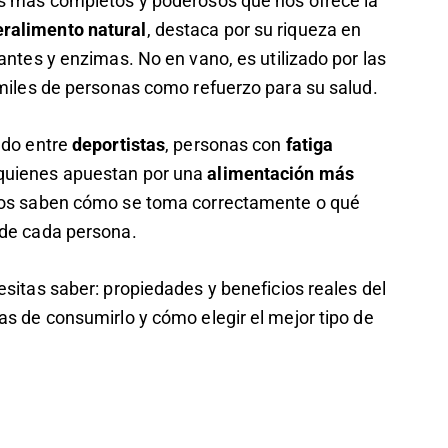
s más completos y poderosos que nos ofrece la
eralimento natural
, destaca por su riqueza en
antes y enzimas. No en vano, es utilizado por las
 miles de personas como refuerzo para su salud.
ado entre
deportistas
, personas con
fatiga
quienes apuestan por una
alimentación más
dos saben cómo se toma correctamente o qué
 de cada persona.
esitas saber: propiedades y beneficios reales del
as de consumirlo y cómo elegir el mejor tipo de