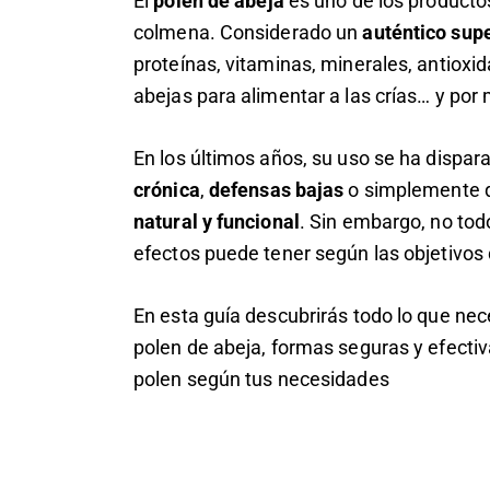
El
polen de abeja
es uno de los producto
colmena. Considerado un
auténtico sup
proteínas, vitaminas, minerales, antioxid
abejas para alimentar a las crías… y por
En los últimos años, su uso se ha dispar
crónica
,
defensas bajas
o simplemente 
BUSCAR
natural y funcional
. Sin embargo, no to
efectos puede tener según las objetivos
En esta guía descubrirás todo lo que nec
polen de abeja, formas seguras y efectiv
polen según tus necesidades