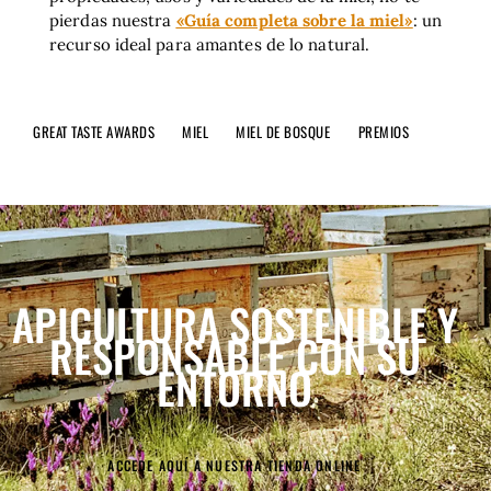
pierdas nuestra
«Guía completa sobre la miel»
:
un
recurso ideal para amantes de lo natural.
GREAT TASTE AWARDS
MIEL
MIEL DE BOSQUE
PREMIOS
APICULTURA SOSTENIBLE
Y
RESPONSABLE CON SU
ENTORNO
ACCEDE AQUÍ A NUESTRA TIENDA ONLINE