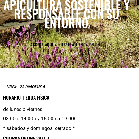
APICULTURA SOSTENIBLE
Y
RESPONSABLE CON SU
ENTORNO
ACCEDE AQUÍ A NUESTRA TIENDA ONLINE
_ NRSI: 23.004651/SA _
HORARIO TIENDA FÍSICA
de lunes a viernes
08:00 a 14:00h y 15:00h a 19:00h
* sábados y domingos: cerrado *
COMPRA ONLINE 24/7 :)