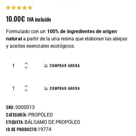
Valorado
1
10.00
€
IVA incluido
con
5.00
de 5 en
base a
Formulado con un
100% de ingredientes de origen
valoració
n de un
natural
a partir de la una resina que elaboran las abejas
cliente
y aceites esenciales ecológicos.
COMPRAR AHORA
COMPRAR AHORA
SKU:
0000013
CATEGORÍA:
PROPÓLEO
ETIQUETA:
BÁLSAMO DE PROPÓLEO
ID DE PRODUCTO:
19774