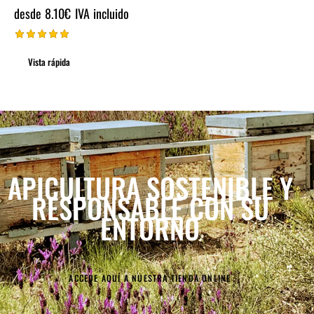
desde
8.10
€
IVA incluido
Valorado
con
Vista rápida
5.00
de 5
APICULTURA SOSTENIBLE
Y
RESPONSABLE CON SU
ENTORNO
ACCEDE AQUÍ A NUESTRA TIENDA ONLINE